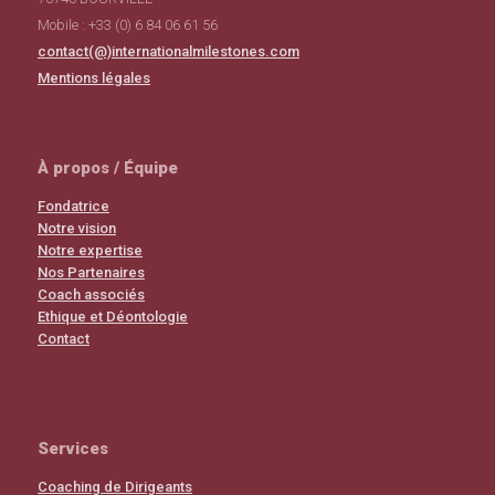
Mobile : +33 (0) 6 84 06 61 56
contact(@)internationalmilestones.com
Mentions légales
À propos / Équipe
Fondatrice
Notre vision
Notre expertise
Nos Partenaires
Coach associés
Ethique et Déontologie
Contact
Services
Coaching de Dirigeants