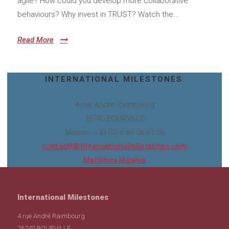
agile? How could you develop more collaborative
behaviours? Why invest in TRUST? Watch the...
Read More
INTERNATIONAL MILESTONES
4 rue André Raimbourg
76740 BOURVILLE
Mobile : +33 (0) 6 84 06 61 56
contact(@)internationalmilestones.com
Mentions légales
International Milestones
4 rue André Raimbourg
76740 BOURVILLE